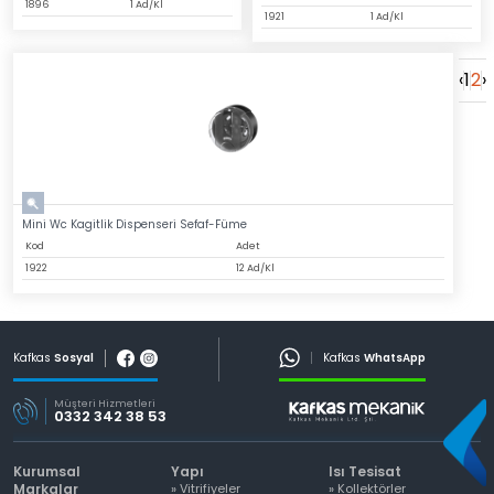
1896
1 Ad/Kl
1921
1 Ad/Kl
‹
1
2
›
Mini Wc Kagitlik Dispenseri Sefaf-Füme
Kod
Adet
1922
12 Ad/Kl
Kafkas
Sosyal
Kafkas
WhatsApp
Müşteri Hizmetleri
0332 342 38 53
Kurumsal
Yapı
Isı Tesisat
Markalar
» Vitrifiyeler
» Kollektörler