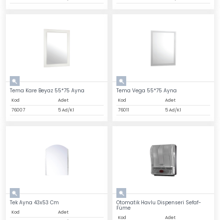
Tema Kare Beyaz 55*75 Ayna
Tema Vega 55*75 Ayna
Kod
Adet
Kod
Adet
76007
5 Ad/Kl
76011
5 Ad/Kl
Tek Ayna 43x53 Cm
Otomatik Havlu Dispenseri Sefaf-
Füme
Kod
Adet
Kod
Adet