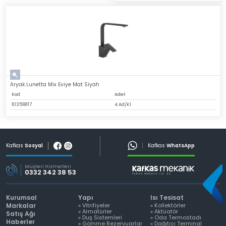
Aryak Lunetta Mix Eviye Mat Siyah
Kod
Adet
103518117
4 Ad/Kl
Kafkas
Sosyal
Kafkas
WhatsApp
Müşteri Hizmetleri
0332 342 38 53
Kurumsal
Yapı
Isı Tesisat
Markalar
» Vitrifiyeler
» Kollektörler
» Armatürler
» Aktüatör
Satış Ağı
» Duş Sistemleri
» Oda Termostadı
Haberler
» Gömme Rezervuarlar
» Dağıtıcı Terminal