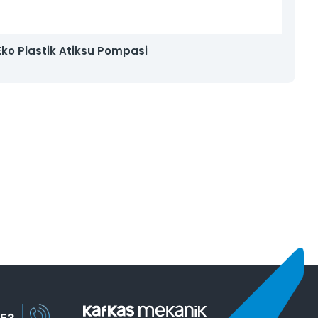
Eko Plastik Atiksu Pompasi
D
M