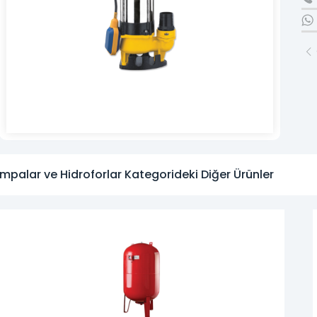
» Kurumsal
» Markalar
» Satış Ağı
» Fiyat Listesi
» Online Katalog
» Foto Galeri
mpalar ve Hidroforlar Kategorideki Diğer Ürünler
» Haberler
» Pratik Fikirler
» İletişim
Çeyrek asırlık
SEKTÖREL BİRİKİM VE GÜVEN
2007 yılında kurulan firmamız, geniş pazarlama ağı ile en iyi ve en güvenilir h