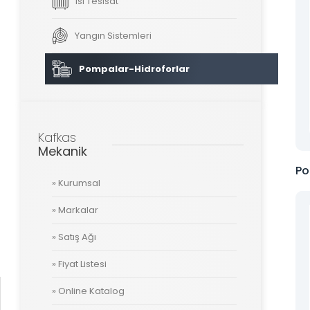
Isı Tesisat
Yangın Sistemleri
Tüm hakkı saklıdır. Sitemizde kullanılan tüm içerik ve görseller
Kafkas Mekanik’e ait olup izinsiz kullanımı hukuki yaptırıma tabidir.
Pompalar-Hidroforlar
Kafkas
Mekanik
Po
» Kurumsal
» Markalar
» Satış Ağı
» Fiyat Listesi
» Online Katalog