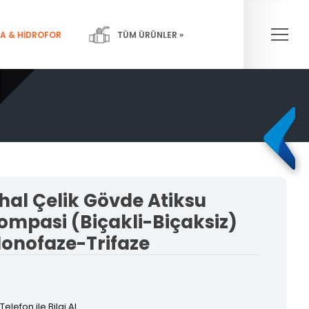
×
A & HİDROFOR
TÜM ÜRÜNLER »
Pompalar-
Yangın Sistemleri
Hidroforlar
thal Çelik Gövde Atiksu
ompasi (Biçakli-Biçaksiz)
onofaze-Trifaze
Telefon ile Bilgi Al